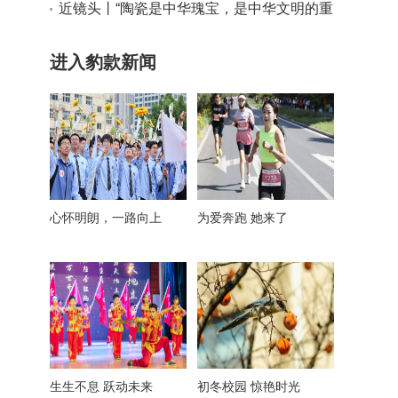
近镜头丨“陶瓷是中华瑰宝，是中华文明的重
要名片”
进入豹款新闻
心怀明朗，一路向上
为爱奔跑 她来了
生生不息 跃动未来
初冬校园 惊艳时光