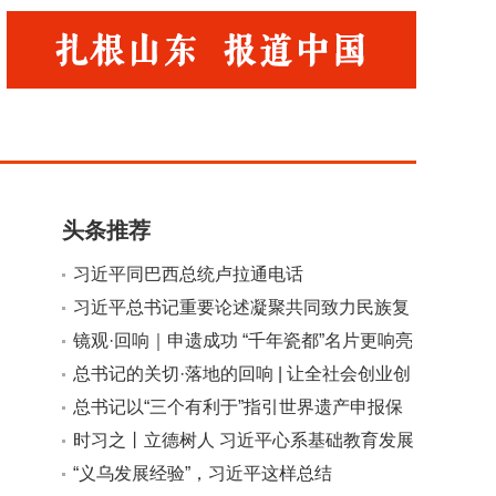
头条推荐
习近平同巴西总统卢拉通电话
习近平总书记重要论述凝聚共同致力民族复
小
大
兴强大力量
镜观·回响｜申遗成功 “千年瓷都”名片更响亮
总书记的关切·落地的回响 | 让全社会创业创
新环境更优
总书记以“三个有利于”指引世界遗产申报保
护
时习之丨立德树人 习近平心系基础教育发展
“义乌发展经验”，习近平这样总结