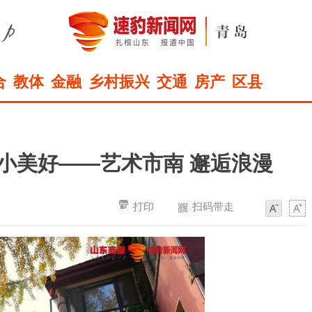
合
教体
金融
乡村振兴
交通
房产
区县
的小美好——艺术市南 邂逅浪漫
打印
扫码带走
字
字
体
体