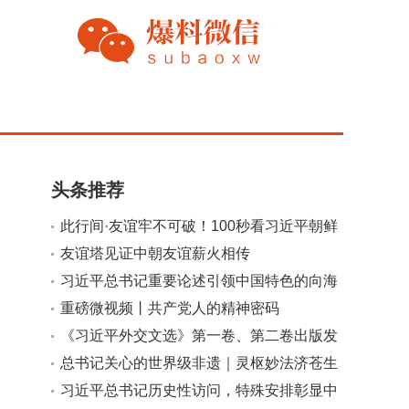
头条推荐
此行间·友谊牢不可破！100秒看习近平朝鲜
之行
友谊塔见证中朝友谊薪火相传
小
大
习近平总书记重要论述引领中国特色的向海
图强之路
重磅微视频丨共产党人的精神密码
《习近平外交文选》第一卷、第二卷出版发
行
总书记关心的世界级非遗｜灵枢妙法济苍生
习近平总书记历史性访问，特殊安排彰显中