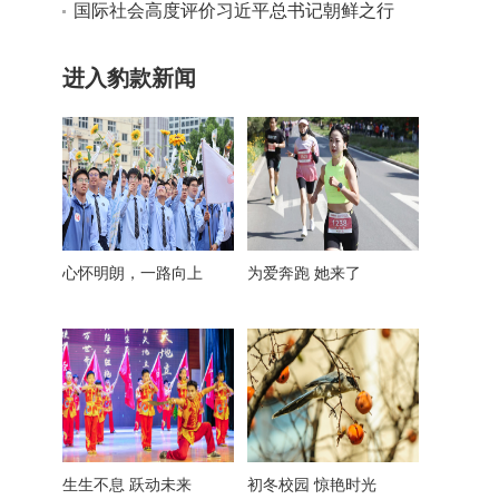
朝情谊
国际社会高度评价习近平总书记朝鲜之行
进入豹款新闻
心怀明朗，一路向上
为爱奔跑 她来了
生生不息 跃动未来
初冬校园 惊艳时光